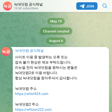
늑대닷컴 공식채널
JOIN
10.6K subscribers
May 19
Channel created
August 6
늑대닷컴 공식채널
사이트 이용 중 발생하는 오류 또는
접속 불가 현상은 제보 부탁드립니다.
리뉴얼 전의 늑대닷컴을 원하시는 분들은
늑대닷컴2로 이용 바랍니다.
항상 늑대닷컴을 찾아주셔서 감사합니다.
늑대닷컴 주소
https://wfwf435.com
늑대닷컴2 주소
https://wftoon222.com