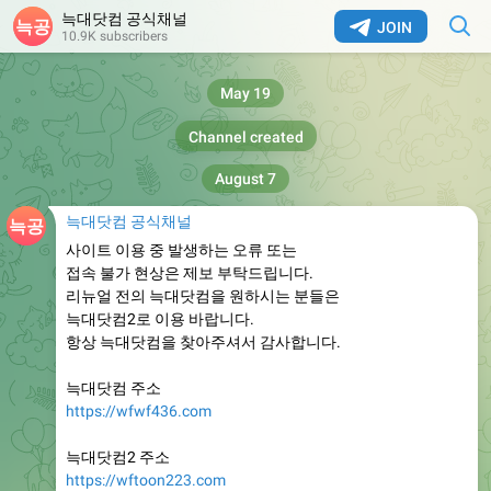
늑대닷컴 공식채널
JOIN
10.9K subscribers
May 19
Channel created
August 7
늑대닷컴 공식채널
사이트 이용 중 발생하는 오류 또는
접속 불가 현상은 제보 부탁드립니다.
리뉴얼 전의 늑대닷컴을 원하시는 분들은
늑대닷컴2로 이용 바랍니다.
항상 늑대닷컴을 찾아주셔서 감사합니다.
늑대닷컴 주소
https://wfwf436.com
늑대닷컴2 주소
https://wftoon223.com