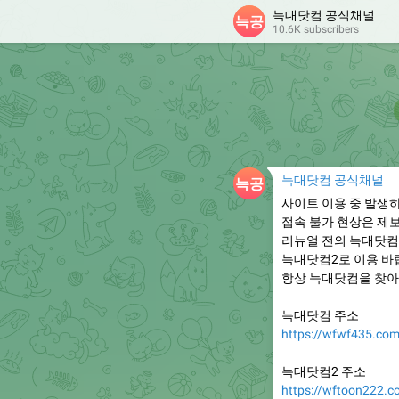
늑대닷컴 공식채널
10.6K subscribers
늑대닷컴 공식채널
사이트 이용 중 발생
접속 불가 현상은 제
리뉴얼 전의 늑대닷컴
늑대닷컴2로 이용 바
항상 늑대닷컴을 찾아
늑대닷컴 주소
https://wfwf435.co
늑대닷컴2 주소
https://wftoon222.