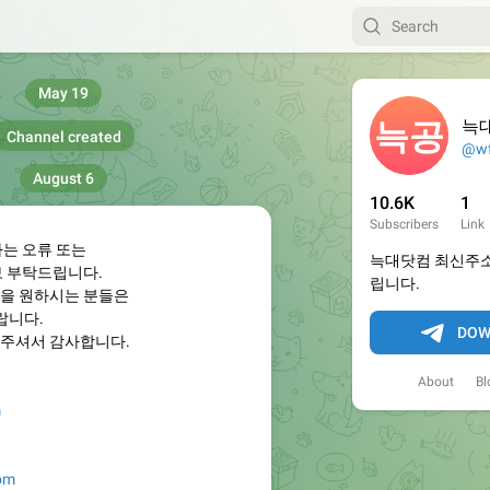
May 19
늑
Channel created
@wf
August 6
10.6K
1
Subscribers
Link
하는 오류 또는
늑대닷컴 최신주소
보 부탁드립니다.
립니다.
을 원하시는 분들은
랍니다.
DOW
주셔서 감사합니다.
About
Bl
m
com