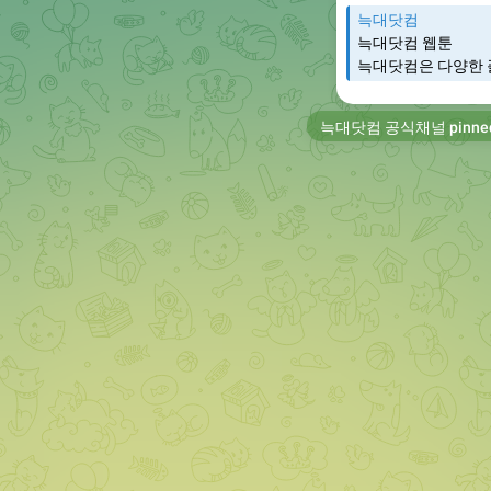
늑대닷컴
늑대닷컴 웹툰
늑대닷컴은 다양한 
늑대닷컴 공식채널
pinne