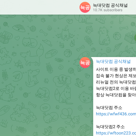
늑대닷컴 공식채널
10.7K subscribers
늑대닷컴 공식채널
사이트 이용 중 발생
접속 불가 현상은 제
리뉴얼 전의 늑대닷컴
늑대닷컴2로 이용 바
항상 늑대닷컴을 찾아
늑대닷컴 주소
https://wfwf436.co
늑대닷컴2 주소
https://wftoon223.