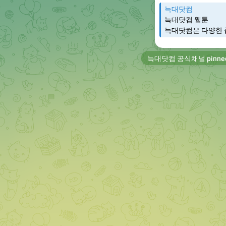
늑대닷컴
늑대닷컴 웹툰
늑대닷컴은 다양한 
늑대닷컴 공식채널
pinne