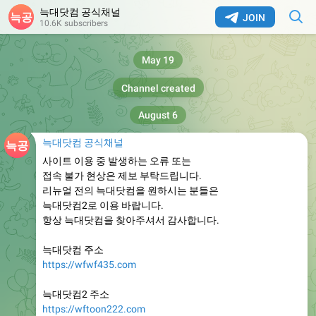
늑대닷컴 공식채널
JOIN
10.6K subscribers
May 19
Channel created
August 6
늑대닷컴 공식채널
사이트 이용 중 발생하는 오류 또는
접속 불가 현상은 제보 부탁드립니다.
리뉴얼 전의 늑대닷컴을 원하시는 분들은
늑대닷컴2로 이용 바랍니다.
항상 늑대닷컴을 찾아주셔서 감사합니다.
늑대닷컴 주소
https://wfwf435.com
늑대닷컴2 주소
https://wftoon222.com