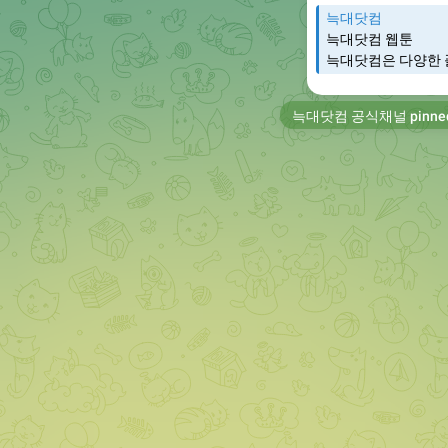
늑대닷컴
늑대닷컴 웹툰
늑대닷컴은 다양한 
늑대닷컴 공식채널
pinne