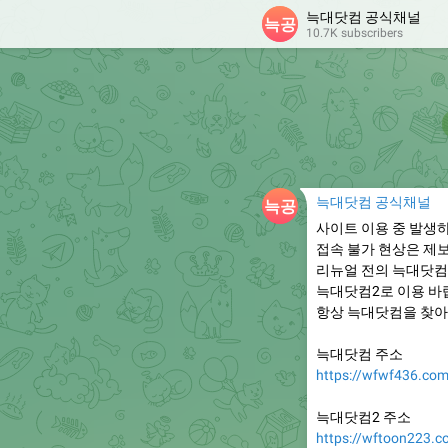
늑대닷컴 공식채널
10.7K subscribers
늑대닷컴 공식채널
사이트 이용 중 발생
접속 불가 현상은 제
리뉴얼 전의 늑대닷컴
늑대닷컴2로 이용 바
항상 늑대닷컴을 찾아
늑대닷컴 주소
https://wfwf436.co
늑대닷컴2 주소
https://wftoon223.