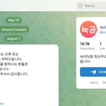
May 19
늑
Channel created
@wf
August 7
10.7K
1
Subscribers
Link
하는 오류 또는
늑대닷컴 최신주소
보 부탁드립니다.
립니다.
을 원하시는 분들은
랍니다.
DOW
주셔서 감사합니다.
About
Bl
m
com