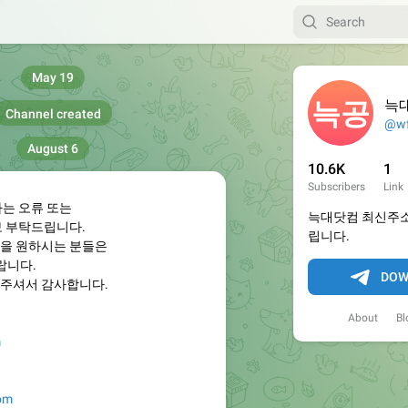
May 19
늑
Channel created
@wf
August 6
10.6K
1
Subscribers
Link
하는 오류 또는
늑대닷컴 최신주소
보 부탁드립니다.
립니다.
을 원하시는 분들은
랍니다.
DOW
주셔서 감사합니다.
About
Bl
m
com