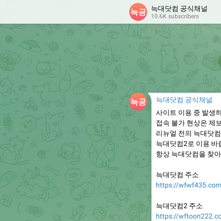
늑대닷컴 공식채널
10.6K subscribers
늑대닷컴 공식채널
사이트 이용 중 발생
접속 불가 현상은 제
리뉴얼 전의 늑대닷컴
늑대닷컴2로 이용 바
항상 늑대닷컴을 찾아
늑대닷컴 주소
https://wfwf435.co
늑대닷컴2 주소
https://wftoon222.