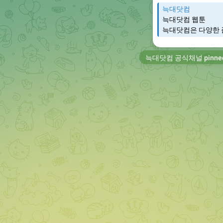
늑대닷컴
늑대닷컴 웹툰
늑대닷컴은 다양한 
늑대닷컴 공식채널
pinne