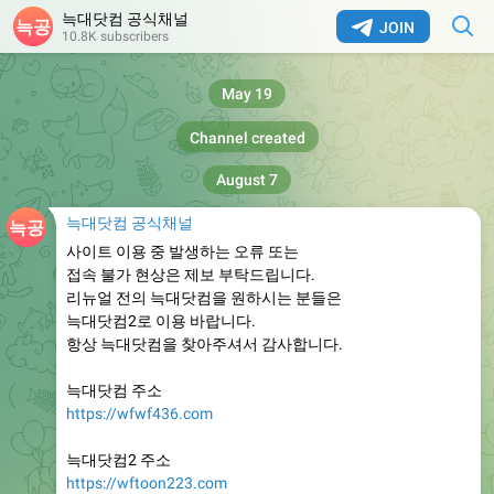
늑대닷컴 공식채널
JOIN
10.8K subscribers
May 19
Channel created
August 7
늑대닷컴 공식채널
사이트 이용 중 발생하는 오류 또는
접속 불가 현상은 제보 부탁드립니다.
리뉴얼 전의 늑대닷컴을 원하시는 분들은
늑대닷컴2로 이용 바랍니다.
항상 늑대닷컴을 찾아주셔서 감사합니다.
늑대닷컴 주소
https://wfwf436.com
늑대닷컴2 주소
https://wftoon223.com