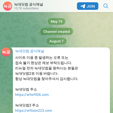
늑대닷컴 공식채널
JOIN
10.7K subscribers
May 19
Channel created
August 7
늑대닷컴 공식채널
사이트 이용 중 발생하는 오류 또는
접속 불가 현상은 제보 부탁드립니다.
리뉴얼 전의 늑대닷컴을 원하시는 분들은
늑대닷컴2로 이용 바랍니다.
항상 늑대닷컴을 찾아주셔서 감사합니다.
늑대닷컴 주소
https://wfwf436.com
늑대닷컴2 주소
https://wftoon223.com