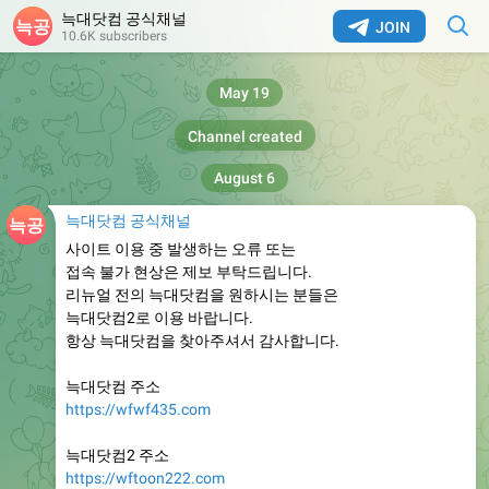
늑대닷컴 공식채널
JOIN
10.6K subscribers
May 19
Channel created
August 6
늑대닷컴 공식채널
사이트 이용 중 발생하는 오류 또는
접속 불가 현상은 제보 부탁드립니다.
리뉴얼 전의 늑대닷컴을 원하시는 분들은
늑대닷컴2로 이용 바랍니다.
항상 늑대닷컴을 찾아주셔서 감사합니다.
늑대닷컴 주소
https://wfwf435.com
늑대닷컴2 주소
https://wftoon222.com