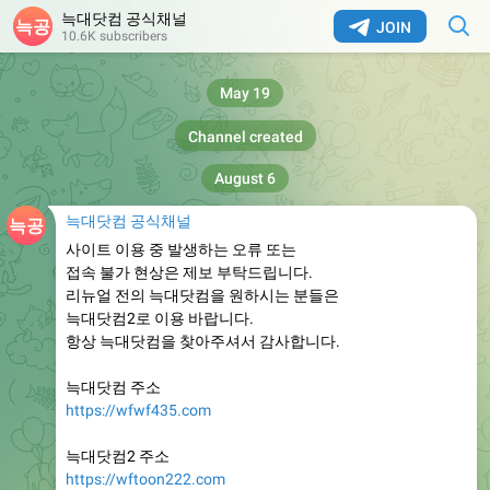
늑대닷컴 공식채널
JOIN
10.6K subscribers
May 19
Channel created
August 6
늑대닷컴 공식채널
사이트 이용 중 발생하는 오류 또는
접속 불가 현상은 제보 부탁드립니다.
리뉴얼 전의 늑대닷컴을 원하시는 분들은
늑대닷컴2로 이용 바랍니다.
항상 늑대닷컴을 찾아주셔서 감사합니다.
늑대닷컴 주소
https://wfwf435.com
늑대닷컴2 주소
https://wftoon222.com