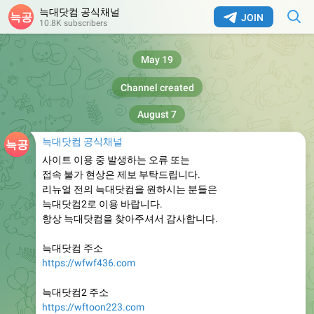
늑대닷컴 공식채널
JOIN
10.8K subscribers
May 19
Channel created
August 7
늑대닷컴 공식채널
사이트 이용 중 발생하는 오류 또는
접속 불가 현상은 제보 부탁드립니다.
리뉴얼 전의 늑대닷컴을 원하시는 분들은
늑대닷컴2로 이용 바랍니다.
항상 늑대닷컴을 찾아주셔서 감사합니다.
늑대닷컴 주소
https://wfwf436.com
늑대닷컴2 주소
https://wftoon223.com