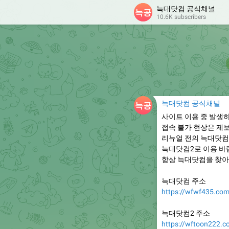
늑대닷컴 공식채널
10.6K subscribers
늑대닷컴 공식채널
사이트 이용 중 발생
접속 불가 현상은 제
리뉴얼 전의 늑대닷컴
늑대닷컴2로 이용 바
항상 늑대닷컴을 찾아
늑대닷컴 주소
https://wfwf435.co
늑대닷컴2 주소
https://wftoon222.