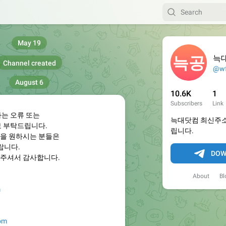
May 19
늑
Channel created
@wf
August 6
10.6K
1
Subscribers
Link
하는 오류 또는
늑대닷컴 최신주소
보 부탁드립니다.
립니다.
을 원하시는 분들은
랍니다.
DOW
주셔서 감사합니다.
About
Bl
m
com