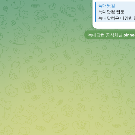
늑대닷컴
늑대닷컴 웹툰
늑대닷컴은 다양한 
늑대닷컴 공식채널
pinne