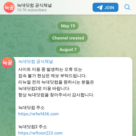
늑대닷컴 공식채널
JOIN
10.7K subscribers
May 19
Channel created
August 7
늑대닷컴 공식채널
사이트 이용 중 발생하는 오류 또는
접속 불가 현상은 제보 부탁드립니다.
리뉴얼 전의 늑대닷컴을 원하시는 분들은
늑대닷컴2로 이용 바랍니다.
항상 늑대닷컴을 찾아주셔서 감사합니다.
늑대닷컴 주소
https://wfwf436.com
늑대닷컴2 주소
https://wftoon223.com