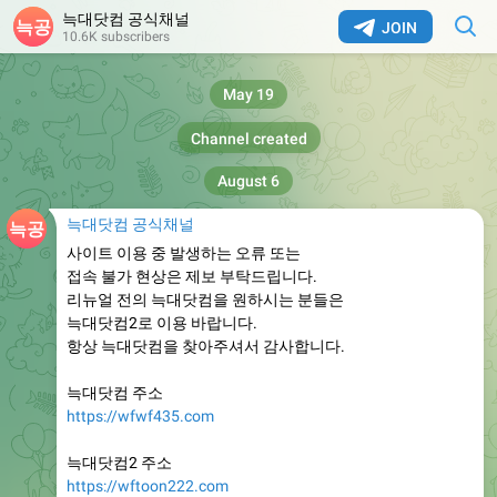
늑대닷컴 공식채널
JOIN
10.6K subscribers
May 19
Channel created
August 6
늑대닷컴 공식채널
사이트 이용 중 발생하는 오류 또는
접속 불가 현상은 제보 부탁드립니다.
리뉴얼 전의 늑대닷컴을 원하시는 분들은
늑대닷컴2로 이용 바랍니다.
항상 늑대닷컴을 찾아주셔서 감사합니다.
늑대닷컴 주소
https://wfwf435.com
늑대닷컴2 주소
https://wftoon222.com