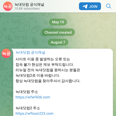
늑대닷컴 공식채널
JOIN
10.8K subscribers
May 19
Channel created
August 7
늑대닷컴 공식채널
사이트 이용 중 발생하는 오류 또는
접속 불가 현상은 제보 부탁드립니다.
리뉴얼 전의 늑대닷컴을 원하시는 분들은
늑대닷컴2로 이용 바랍니다.
항상 늑대닷컴을 찾아주셔서 감사합니다.
늑대닷컴 주소
https://wfwf436.com
늑대닷컴2 주소
https://wftoon223.com