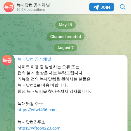
늑대닷컴 공식채널
JOIN
10.9K subscribers
May 19
Channel created
August 7
늑대닷컴 공식채널
사이트 이용 중 발생하는 오류 또는
접속 불가 현상은 제보 부탁드립니다.
리뉴얼 전의 늑대닷컴을 원하시는 분들은
늑대닷컴2로 이용 바랍니다.
항상 늑대닷컴을 찾아주셔서 감사합니다.
늑대닷컴 주소
https://wfwf436.com
늑대닷컴2 주소
https://wftoon223.com