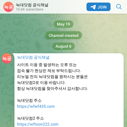
늑대닷컴 공식채널
JOIN
10.6K subscribers
May 19
Channel created
August 6
늑대닷컴 공식채널
사이트 이용 중 발생하는 오류 또는
접속 불가 현상은 제보 부탁드립니다.
리뉴얼 전의 늑대닷컴을 원하시는 분들은
늑대닷컴2로 이용 바랍니다.
항상 늑대닷컴을 찾아주셔서 감사합니다.
늑대닷컴 주소
https://wfwf435.com
늑대닷컴2 주소
https://wftoon222.com