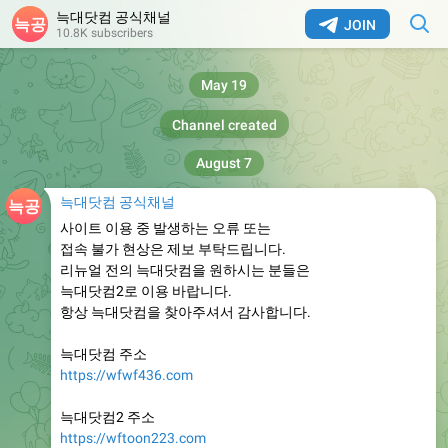
늑대닷컴 공식채널
JOIN
10.8K subscribers
May 19
Channel created
August 7
늑대닷컴 공식채널
사이트 이용 중 발생하는 오류 또는
접속 불가 현상은 제보 부탁드립니다.
리뉴얼 전의 늑대닷컴을 원하시는 분들은
늑대닷컴2로 이용 바랍니다.
항상 늑대닷컴을 찾아주셔서 감사합니다.
늑대닷컴 주소
https://wfwf436.com
늑대닷컴2 주소
https://wftoon223.com