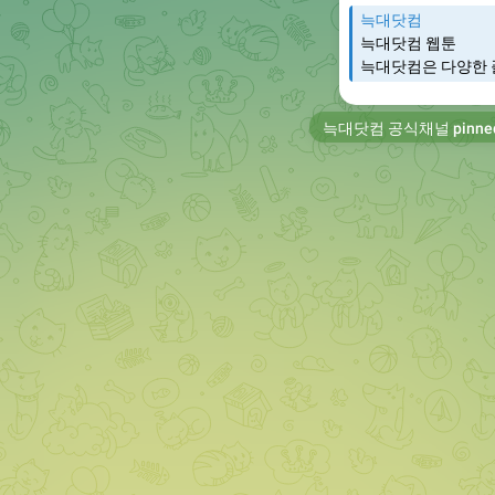
늑대닷컴
늑대닷컴 웹툰
늑대닷컴은 다양한 
늑대닷컴 공식채널
pinne