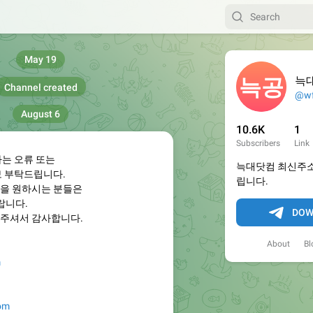
May 19
늑
Channel created
@wf
August 6
10.6K
1
Subscribers
Link
하는 오류 또는
늑대닷컴 최신주소
보 부탁드립니다.
립니다.
을 원하시는 분들은
랍니다.
DOW
주셔서 감사합니다.
About
Bl
m
com