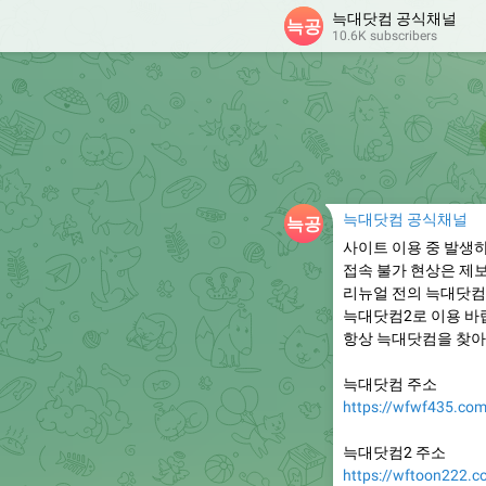
늑대닷컴 공식채널
10.6K subscribers
늑대닷컴 공식채널
사이트 이용 중 발생
접속 불가 현상은 제
리뉴얼 전의 늑대닷컴
늑대닷컴2로 이용 바
항상 늑대닷컴을 찾아
늑대닷컴 주소
https://wfwf435.co
늑대닷컴2 주소
https://wftoon222.