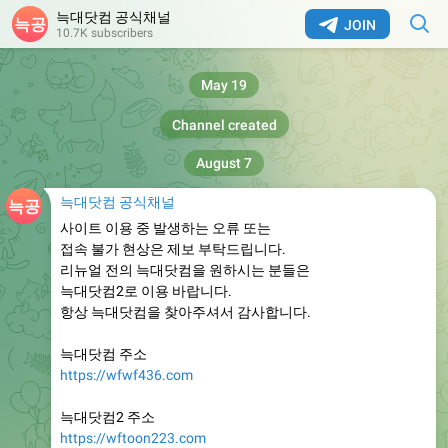
늑대닷컴 공식채널
JOIN
10.7K subscribers
May 19
Channel created
August 7
늑대닷컴 공식채널
사이트 이용 중 발생하는 오류 또는
접속 불가 현상은 제보 부탁드립니다.
리뉴얼 전의 늑대닷컴을 원하시는 분들은
늑대닷컴2로 이용 바랍니다.
항상 늑대닷컴을 찾아주셔서 감사합니다.
늑대닷컴 주소
https://wfwf436.com
늑대닷컴2 주소
https://wftoon223.com